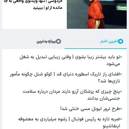
فردوسی | تنها ویدئوی واقعی به جا
مانده از او | ببینید
آخرین اخبار
پربازدیدترین
تو باید بیشتر زیبا بشوی | وقتی زیبایی تبدیل به شغل
●
می‌شود
افشای راز تاریک اسطوره دنیای مُد | کوکو شنل چگونه مأمور
●
نازی‌ها شد؟
پنج چیزی که پزشکان آرزو دارند مردان درباره سلامت
●
جنسی‌شان بدانند
طرح ترور لیونل مسی خنثی شد!
●
ضربه تازه به رئیس فوتبال | رشوه میلیاردی به معشوقه
●
اینفانتینو