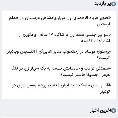
پر بازدید
تصویر عزیزه الاحمدی؛ زن دربار پادشاهی عربستان در حمام
●
اپستین
رسوایی جنسی معلم زن با شاگرد ۱۷ ساله | یادگیری از
●
اشتباهات گذشته
پرستوی موساد در رختخواب مدیر اف‌بی‌آی | الکسیس ویلکینز
●
کیست؟
شیفتگی ترامپ و حامیانش نسبت به یک سرباز زن در تنگه
●
هرمز | جسیکا فاستر کیست؟
اقدام ایلان ماسک علیه ایران | تغییر پرچم رسمی ایران در
●
توئیتر
آخرین اخبار