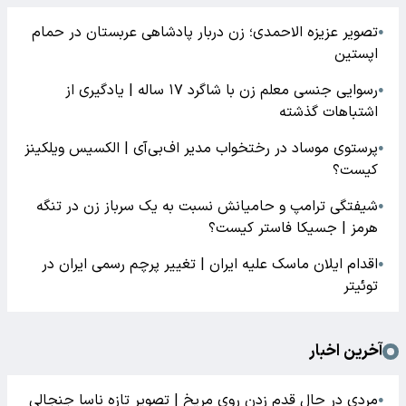
تصویر عزیزه الاحمدی؛ زن دربار پادشاهی عربستان در حمام
●
اپستین
رسوایی جنسی معلم زن با شاگرد ۱۷ ساله | یادگیری از
●
اشتباهات گذشته
پرستوی موساد در رختخواب مدیر اف‌بی‌آی | الکسیس ویلکینز
●
کیست؟
شیفتگی ترامپ و حامیانش نسبت به یک سرباز زن در تنگه
●
هرمز | جسیکا فاستر کیست؟
اقدام ایلان ماسک علیه ایران | تغییر پرچم رسمی ایران در
●
توئیتر
آخرین اخبار
مردی در حال قدم زدن روی مریخ | تصویر تازه ناسا جنجالی
●