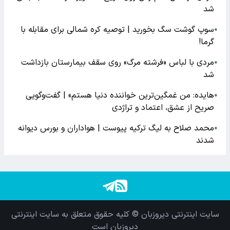
شد
سوپ گوشت سگ بخورید | توصیه کره شمالی برای مقابله با
●
گرما!
مردی با لباس «فرشته مرگ» روی سقف بیمارستان بازداشت
●
شد
هایده: من غمگین‌ترین خواننده دنیا هستم» | گفت‌وگویی
●
صریح از عشق، اعتماد و تراژدی
محمد صلاح به لیگ ترکیه پیوست | هواداران و بورس دیوانه
●
شدند
سایت اینترنتی دیروزبان © کلیه حقوق متعلق به سایت اینترنتی
دیروزبان است