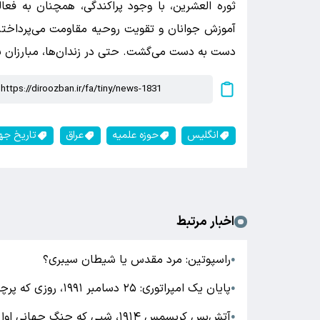
ثوره العشرین، با وجود پراکندگی، همچنان به فعال
آموزش جوانان و تقویت روحیه مقاومت می‌پرداختند
دست به دست می‌گشت. حتی در زندان‌ها، مبارزان با 
انگلیس
حوزه علمیه
عراق
تاریخ جه
اخبار مرتبط
راسپوتین: مرد مقدس یا شیطان سیبری؟
●
پایان یک امپراتوری: ۲۵ دسامبر ۱۹۹۱، روزی که پرچم سرخ پایین آمد
●
آتش‌بس کریسمس ۱۹۱۴، شبی که جنگ جهانی اول برای چند ساعت متوقف شد
●