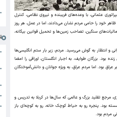
د
ا
●
راتوری عثمانی، با وعده‌های فریبنده و نیروی نظامی، کنترل
ا
ظاهر خود را حامی مردم نشان می‌دادند، اما در عمل، هر روز
الیات‌های سنگین، تصاحب زمین‌ها و تحمیل قوانین بیگانه،
آ
ی و انتظار به گوش می‌رسید. مردم، زیر بار ستم انگلیسی‌ها
ا
●
ر
زنده بود. بزرگان طوایف، به اجبار انگلستان، اوراقی را امضا
 عراق بود. اما مردم عراق، به ویژه جوانان و دانش‌آموختگان
م
●
ع
ش
●
ا
●
، مرجع تقلید بزرگ و عالمی که سال‌ها در کربلا به تدریس و
ته بود. پنجره رو به حیاط کوچک خانه، رو به کوچه‌ای باز
ج
●
ت
ی مردم بود.