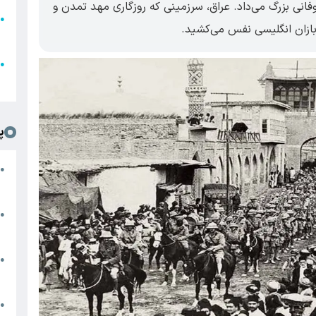
فانی بزرگ می‌داد. عراق، سرزمینی که روزگاری مهد تمدن و
●
بازان انگلیسی نفس می‌کشید.
ا
ع
●
ل
پ
ت
●
د
●
ا
پ
●
ا
ش
●