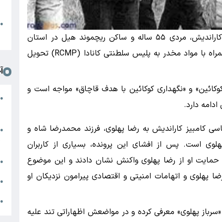
د
ا
●
ا
به گزارش دیروزبان، راننده این کامیون که کامبیز کاراندیش، مردی ۵۵ ساله و ساکن ریچموند هیل در استان
انتاریو است، بلافاصله توسط ماموران بازداشت و همراه با مواد مخدر به پلیس سلطنتی کانادا (RCMP) تحویل
آ
کوکائین» و «نگهداری کوکائین با هدف قاچاق» مواجه است و
م
●
دامه دارد.
ب
سی کامبیز کاراندیش به رضا پهلوی، فرزند محمدرضا شاه و
ج
●
ژ
لوی است. پس از افشای این پرونده، بسیاری از کاربران
حمایت او از رضا پهلوی واکنش نشان دادند و این موضوع
م
●
ضا پهلوی و اتهامات امنیتی و اقتصادی پیرامون نزدیکان او
ب
●
ا
●
«سرباز پهلوی» معرفی کرده و در مواضعش اظهاراتی تند علیه