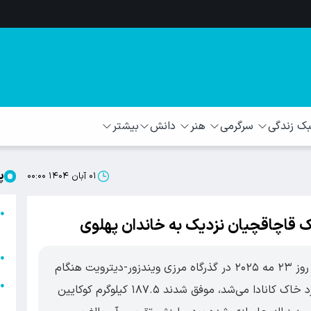
 زندگی
سرگرمی
هنر
دانش
بیشتر
پ
۰۱ آبان ۱۴۰۴ ۰۰:۰۰
ا
●
یک قاچاقچیان نزدیک به خاندان پهلوی
ا
ا
●
ماموران آژانس خدمات مرزی کانادا (CBSA) روز ۲۳ مه ۲۰۲۵ در گذرگاه مرزی ویندزور-دیترویت هنگام
ا
●
بازرسی یک کامیون تجاری که از ایالات متحده وارد خاک کانادا می‌شد، موفق شدند ۱۸۷.۵ کیلوگرم کوکایین
ه