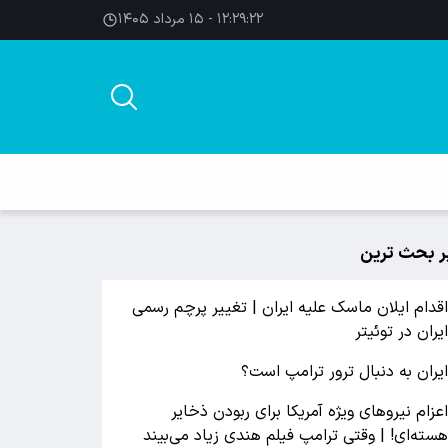
۱۲:۲۹:۲۳ - ۱۵ مرداد ۱۴۰۵
ر بحث ترین
قدام ایلان ماسک علیه ایران | تغییر پرچم رسمی
یران در توئیتر
یران به دنبال ترور ترامپ است؟
عزام نیروهای ویژه آمریکا برای ربودن ذخایر
سته‌ای! | وقتی ترامپ فیلم هندی زیاد می‌بیند