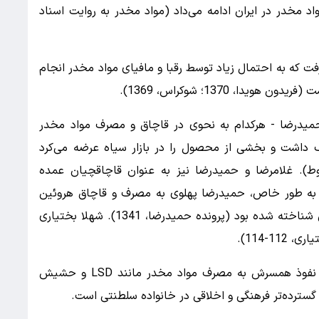
د مخدر در ایران ادامه می‌داد (مواد مخدر به روایت اسناد
فت که به احتمال زیاد توسط رقبا و مافیای مواد مخدر انجام
ا، 1370؛ شوکراس، 1369).
حمیدرضا - هرکدام به نحوی در قاچاق و مصرف مواد مخدر
اشت و بخشی از محصول را در بازار سیاه عرضه می‌کرد
). غلامرضا و حمیدرضا نیز به عنوان قاچاقچیان عمده
 به طور خاص، حمیدرضا پهلوی به مصرف و قاچاق هروئین
معروف بود و اثر «هرویین حمیدرضا» در بازار تهران شناخته شده بود (پرونده حمیدرضا، 1341). شهلا بختیاری
1-114).
شهناز پهلوی، دختر شاه، به طور غیرمستقیم و با نفوذ همسرش به مصرف مواد مخدر مانند LSD و حشیش