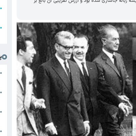
ه زباله جاسازی شده بود و ارزش تقریبی آن بالغ بر
●
ا
ع
●
ل
پ
ت
●
د
●
ا
پ
●
ا
ش
●