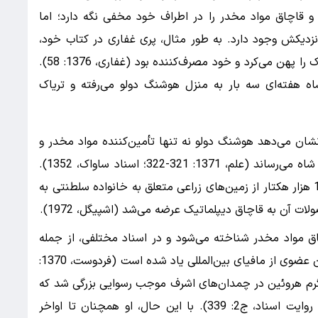
 قاچاق مواد مخدر را در اطراف خود مخفی نگه دارد؛ اما
زدیکش وجود دارد. به طور مثال، پری غفاری در کتاب خود،
یادآور می‌شود که شاه شب‌هایی بساط کشیدن تریاک را پهن می‌کرد و خود مصرف‌کننده بود (غفاری، 1376: 58).
ه هفته‌ای سه بار به منزل هوشنگ دولو می‌رفته و تریاک
نشان می‌دهد هوشنگ دولو نه تنها تأمین‌کننده مواد مخدر و
نقش کلیدی در قاچاق داشت، بلکه مواد را به دربار شاه می‌رساند (علم، 1371: 321-322؛ اسناد ساواک، 1352).
گزارش "اشپیگل" در مارس ۱۹۷۲ نیز تأکید کرد که 12 هزار هکتار از زمین‌های زراعی متعلق به خانواده سلطنتی به
 به قاچاق دیپلماتیک عرضه می‌شد (اشپیگل، 1972).
ق مواد مخدر شناخته می‌شود و در اسناد مختلفی، از جمله
خاطرات حسین فردوست، به صراحت از وی به عنوان عضوی از مافیای بین‌المللی یاد شده است (فردوست، 1370:
ر سال ۱۹۶۱، کشف چند کیلوگرم هروئین در چمدان‌های اشرف موجب رسوایی بزرگی شد که
با دخالت شاه به سرعت مهار گردید (پهلوی‌ها به روایت اسناد، ج2: 339). با این حال، او همچنان تا اواخر