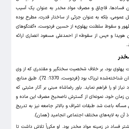
ین فسادها، قاچاق و مصرف مواد مخدر به عنوان یک آسیب
ل عمومی، بلکه به عنوان جزئی از ساختار قدرت، مطرح بوده
هور و سقوط سلطنت پهلوی» از حسین فردوست، «گفتگوهای
ون هویدا و «پس از سقوط» از احمدعلی مسعود انصاری ارائه
.
مخدر
ت پهلوی بود، بر خلاف شخصیت سختگیر و مقتدری که از وی
در تاریخ روایت شده است، خود یکی از مصرف‌کنندگان شناخته‌شده تریاک بود (فردوست، 1370: 72). طبق منابع،
نیاز او را فراهم نماید. باور رضاشاه مبنی بر آثار مثبتی که
رن زمان خود، نمونه‌ای از گسترش ناصحیح مصرف این ماده و
 مسأله باعث شد طبقات اشراف و بالاتر جامعه نیز به تدریج
ذ آن به لایه‌های مختلف اجتماعی انجامید (همان).
 فساد در زمینه مواد مخدر بود. او مکرراً تلاش داشت تا