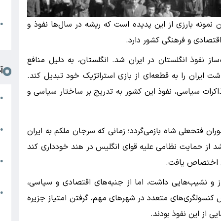
د
ا
ن نمونه بارزی از این پدیده است که ریشه در سال‌ها نفوذ و
●
ا
قتصادی و فرهنگی کشور دارد.
ساز نفوذ انگلستان در ایران شد. انگلستان، به دلیل منافع
آ
 ایران را به قطعه‌ای از بازی استراتژیک خود تبدیل کند.
مذاکرات سیاسی، نفوذ این کشور به تدریج بر ساختار سیاسی و
م
●
ج
س
●
وران فتحعلی شاه بازمی‌گردد؛ زمانی که سرجان ملکم به ایران
م
شد از حمایت نظامی علیه قوای انگلیس در هند خودداری کند
م
●
سی اختصاص یافت.
ب
از و نشیب‌هایی داشت، اما از جنبه‌های اقتصادی و سیاسی،
ه
●
س کنسولگری‌های متعدد در شهرهای مهم، گرفتن امتیاز جزیره
گ
ی از این نفوذ بودند.