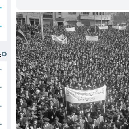
●
ا
ع
●
ل
پ
ت
●
د
●
ا
پ
●
ا
ش
●