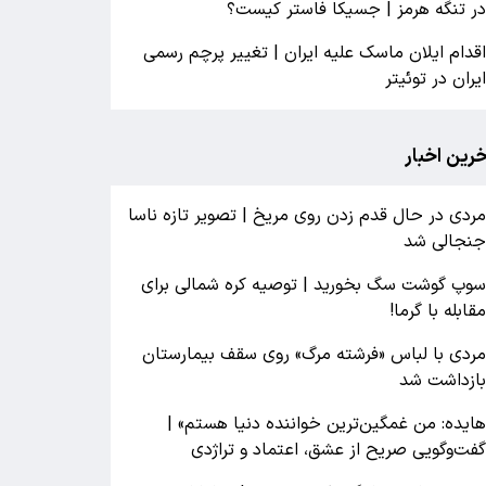
ر تنگه هرمز | جسیکا فاستر کیست؟
قدام ایلان ماسک علیه ایران | تغییر پرچم رسمی
یران در توئیتر
خرین اخبار
ردی در حال قدم زدن روی مریخ | تصویر تازه ناسا
نجالی شد
وپ گوشت سگ بخورید | توصیه کره شمالی برای
قابله با گرما!
ردی با لباس «فرشته مرگ» روی سقف بیمارستان
ازداشت شد
ایده: من غمگین‌ترین خواننده دنیا هستم» |
فت‌وگویی صریح از عشق، اعتماد و تراژدی