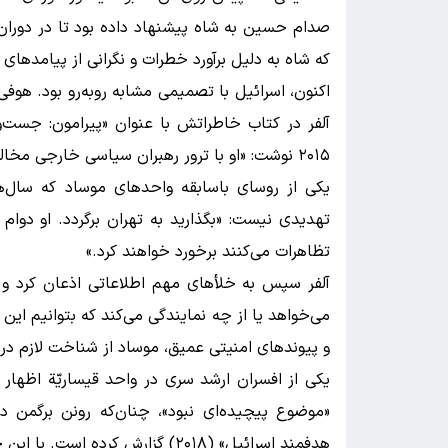
صدام حسین به شاه پیشنهاد داده بود تا در دوران ت
که شاه به دلیل برآورد خطرات و نگرانی از پیامدهای م
اکنون، اسرائیل با تصمیمی مشابه روبه‌رو بود. هوفی
آلفر در کتاب خاطراتش با عنوان «پیرامون: جست‌
۲۰۱۵ نوشت: «او با ترور رهبران سیاسی خارجی مخالف بود.»
یکی از روسای باسابقه‌ واحدهای موساد که سال‌ه
تهدیدی نیست: «بگذارید به تهران برگردد. او دوام ن
تظاهرات می‌کنند برخورد خواهند کرد.»
آلفر سپس به خلأهای مهم اطلاعاتی اذعان کرد و گ
و پیوندهای امنیتی عمیق، موساد از شناخت لازم دربا
یکی از افسران ارشد سری در واحد قیساریّة اظها
«موضوع پیچیده‌ای نبود»، چنان‌که رونن برگمن 
هدفمند اسرائیل» (۲۰۱۸) گزارش کرد