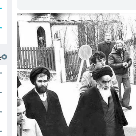
●
ا
ع
●
ل
پ
ت
●
د
●
ا
پ
●
ا
ش
●