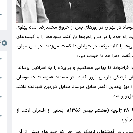
د
ا
●
ا
 موساد در تهران در روزهای پس از خروج محمدرضا شاه پهلوی
راه خود را در بین راهروها باز کند. پنجره‌ها را با کیسه‌های
آ
ی‌ها با کلاشنیکف در خیابان‌ها گشت می‌زدند. در این میان،
گفت: «مرا هم با خودت ببر.»
ر
●
ا
 فراخواند تا پیامی مستقیم و بی‌پرده را به اسرائیل برساند؛
گاهش نزدیکی پاریس ترور کنید. در مستند «موساد: جاسوسان
ت
●
م
ردانی «دوکی درور» نیز چندین افسر سابق موساد مقابل دوربین شهادت دادند
‌آویو شد.
ع
●
م
تا اینکه اسحاق هوفی، رئیس وقت موساد در تاریخ ۲۸ ژانویه (هشتم بهمن ۱۳۵۶)، جمعی از افسران ارشد از
ت
●
 آورد.
ف
اس در گذشته‌ای نزدیک بود؛ چرا که چند ماه پیش از آن،