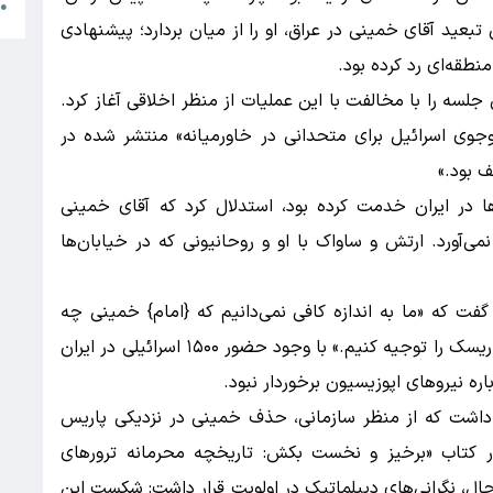
ر
●
بعید آقای خمینی در عراق، او را از میان بردارد؛ پیشنهادی
نطقه‌ای رد کرده بود.
 جلسه را با مخالفت با این عملیات از منظر اخلاقی آغاز کرد.
وجوی اسرائیل برای متحدانی در خاورمیانه» منتشر شده در
ا در ایران خدمت کرده بود، استدلال کرد که آقای خمینی
می‌آورد. ارتش و ساواک با او و روحانیونی که در خیابان‌ها
فت که «ما به اندازه کافی نمی‌دانیم که {امام} خمینی چه
می‌خواهد یا از چه نمایندگی می‌کند که بتوانیم این ریسک را توجیه کنیم.» با وجود حضور ۱۵۰۰ اسرائیلی در ایران
ره نیروهای اپوزیسیون برخوردار نبود.
ر داشت که از منظر سازمانی، حذف خمینی در نزدیکی پاریس
در کتاب «برخیز و نخست بکش: تاریخچه محرمانه ترورهای
ه است. با این حال، نگرانی‌های دیپلماتیک در اولویت قرار داشت: شکست این