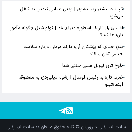
تو باید بیشتر زیبا بشوی | وقتی زیبایی تبدیل به شغل
●
می‌شود
افشای راز تاریک اسطوره دنیای مُد | کوکو شنل چگونه مأمور
●
نازی‌ها شد؟
پنج چیزی که پزشکان آرزو دارند مردان درباره سلامت
●
جنسی‌شان بدانند
طرح ترور لیونل مسی خنثی شد!
●
ضربه تازه به رئیس فوتبال | رشوه میلیاردی به معشوقه
●
اینفانتینو
سایت اینترنتی دیروزبان © کلیه حقوق متعلق به سایت اینترنتی