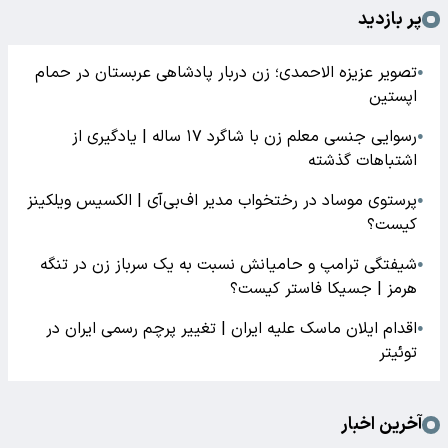
پر بازدید
تصویر عزیزه الاحمدی؛ زن دربار پادشاهی عربستان در حمام
●
اپستین
رسوایی جنسی معلم زن با شاگرد ۱۷ ساله | یادگیری از
●
اشتباهات گذشته
پرستوی موساد در رختخواب مدیر اف‌بی‌آی | الکسیس ویلکینز
●
کیست؟
شیفتگی ترامپ و حامیانش نسبت به یک سرباز زن در تنگه
●
هرمز | جسیکا فاستر کیست؟
اقدام ایلان ماسک علیه ایران | تغییر پرچم رسمی ایران در
●
توئیتر
آخرین اخبار