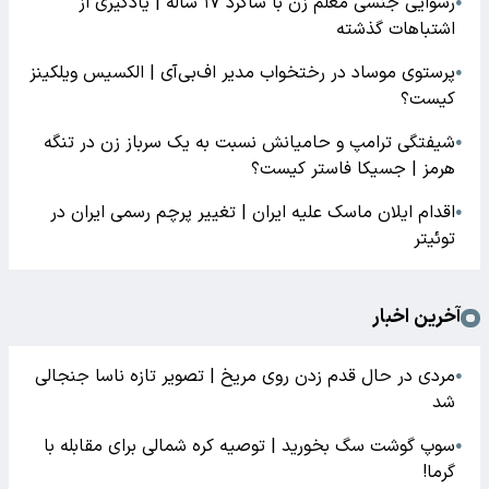
رسوایی جنسی معلم زن با شاگرد ۱۷ ساله | یادگیری از
●
اشتباهات گذشته
پرستوی موساد در رختخواب مدیر اف‌بی‌آی | الکسیس ویلکینز
●
کیست؟
شیفتگی ترامپ و حامیانش نسبت به یک سرباز زن در تنگه
●
هرمز | جسیکا فاستر کیست؟
اقدام ایلان ماسک علیه ایران | تغییر پرچم رسمی ایران در
●
توئیتر
آخرین اخبار
مردی در حال قدم زدن روی مریخ | تصویر تازه ناسا جنجالی
●
شد
سوپ گوشت سگ بخورید | توصیه کره شمالی برای مقابله با
●
گرما!