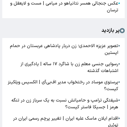
عکس جنجالی همسر نتانیاهو در میامی | مست و لایعقل و
●
ترسان
پر بازدید
تصویر عزیزه الاحمدی؛ زن دربار پادشاهی عربستان در حمام
●
اپستین
رسوایی جنسی معلم زن با شاگرد ۱۷ ساله | یادگیری از
●
اشتباهات گذشته
پرستوی موساد در رختخواب مدیر اف‌بی‌آی | الکسیس ویلکینز
●
کیست؟
شیفتگی ترامپ و حامیانش نسبت به یک سرباز زن در تنگه
●
هرمز | جسیکا فاستر کیست؟
اقدام ایلان ماسک علیه ایران | تغییر پرچم رسمی ایران در
●
توئیتر