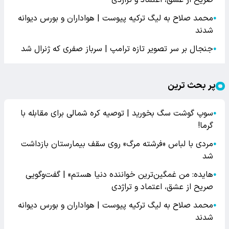
صریح از عشق، اعتماد و تراژدی
محمد صلاح به لیگ ترکیه پیوست | هواداران و بورس دیوانه
●
شدند
جنجال بر سر تصویر تازه ترامپ | سرباز صفری که ژنرال شد
●
پر بحث ترین
سوپ گوشت سگ بخورید | توصیه کره شمالی برای مقابله با
●
گرما!
مردی با لباس «فرشته مرگ» روی سقف بیمارستان بازداشت
●
شد
هایده: من غمگین‌ترین خواننده دنیا هستم» | گفت‌وگویی
●
صریح از عشق، اعتماد و تراژدی
محمد صلاح به لیگ ترکیه پیوست | هواداران و بورس دیوانه
●
شدند