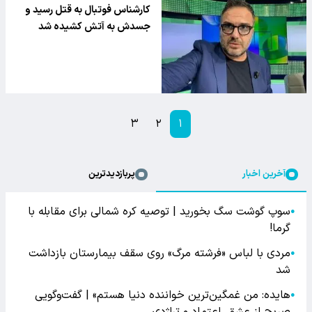
کارشناس فوتبال به قتل رسید و
جسدش به آتش کشیده شد
۳
۲
۱
آخرین اخبار
پربازدیدترین
سوپ گوشت سگ بخورید | توصیه کره شمالی برای مقابله با
●
گرما!
مردی با لباس «فرشته مرگ» روی سقف بیمارستان بازداشت
●
شد
هایده: من غمگین‌ترین خواننده دنیا هستم» | گفت‌وگویی
●