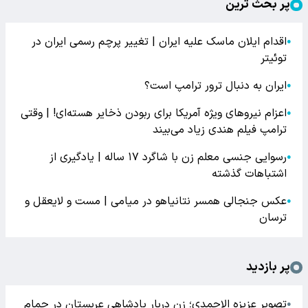
پر بحث ترین
اقدام ایلان ماسک علیه ایران | تغییر پرچم رسمی ایران در
●
توئیتر
ایران به دنبال ترور ترامپ است؟
●
اعزام نیروهای ویژه آمریکا برای ربودن ذخایر هسته‌ای! | وقتی
●
ترامپ فیلم هندی زیاد می‌بیند
رسوایی جنسی معلم زن با شاگرد ۱۷ ساله | یادگیری از
●
اشتباهات گذشته
عکس جنجالی همسر نتانیاهو در میامی | مست و لایعقل و
●
ترسان
پر بازدید
تصویر عزیزه الاحمدی؛ زن دربار پادشاهی عربستان در حمام
●