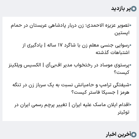
پر بازدید
تصویر عزیزه الاحمدی؛ زن دربار پادشاهی عربستان در حمام
●
اپستین
رسوایی جنسی معلم زن با شاگرد ۱۷ ساله | یادگیری از
●
اشتباهات گذشته
پرستوی موساد در رختخواب مدیر اف‌بی‌آی | الکسیس ویلکینز
●
کیست؟
شیفتگی ترامپ و حامیانش نسبت به یک سرباز زن در تنگه
●
هرمز | جسیکا فاستر کیست؟
اقدام ایلان ماسک علیه ایران | تغییر پرچم رسمی ایران در
●
توئیتر
آخرین اخبار