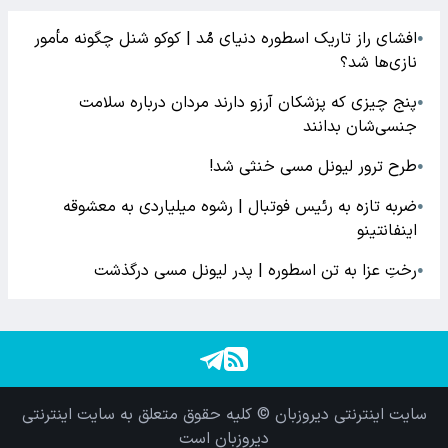
افشای راز تاریک اسطوره دنیای مُد | کوکو شنل چگونه مأمور
●
نازی‌ها شد؟
پنج چیزی که پزشکان آرزو دارند مردان درباره سلامت
●
جنسی‌شان بدانند
طرح ترور لیونل مسی خنثی شد!
●
ضربه تازه به رئیس فوتبال | رشوه میلیاردی به معشوقه
●
اینفانتینو
رختِ عزا به تن اسطوره | پدر لیونل مسی درگذشت
●
سایت اینترنتی دیروزبان © کلیه حقوق متعلق به سایت اینترنتی
دیروزبان است