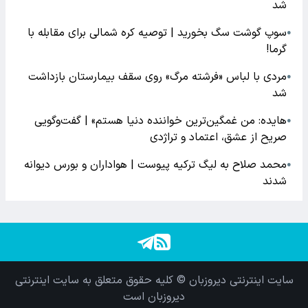
شد
سوپ گوشت سگ بخورید | توصیه کره شمالی برای مقابله با
●
گرما!
مردی با لباس «فرشته مرگ» روی سقف بیمارستان بازداشت
●
شد
هایده: من غمگین‌ترین خواننده دنیا هستم» | گفت‌وگویی
●
صریح از عشق، اعتماد و تراژدی
محمد صلاح به لیگ ترکیه پیوست | هواداران و بورس دیوانه
●
شدند
سایت اینترنتی دیروزبان © کلیه حقوق متعلق به سایت اینترنتی
دیروزبان است