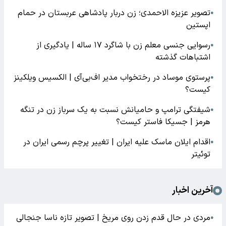
تصویر عزیزه الاحمدی؛ زن دربار پادشاهی عربستان در حمام
●
اپستین
رسوایی جنسی معلم زن با شاگرد ۱۷ ساله | یادگیری از
●
اشتباهات گذشته
پرستوی موساد در رختخواب مدیر اف‌بی‌آی | الکسیس ویلکینز
●
کیست؟
شیفتگی ترامپ و حامیانش نسبت به یک سرباز زن در تنگه
●
هرمز | جسیکا فاستر کیست؟
اقدام ایلان ماسک علیه ایران | تغییر پرچم رسمی ایران در
●
توئیتر
آخرین اخبار
مردی در حال قدم زدن روی مریخ | تصویر تازه ناسا جنجالی
●