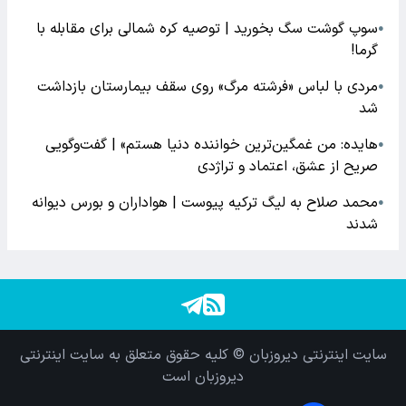
سوپ گوشت سگ بخورید | توصیه کره شمالی برای مقابله با
●
گرما!
مردی با لباس «فرشته مرگ» روی سقف بیمارستان بازداشت
●
شد
هایده: من غمگین‌ترین خواننده دنیا هستم» | گفت‌وگویی
●
صریح از عشق، اعتماد و تراژدی
محمد صلاح به لیگ ترکیه پیوست | هواداران و بورس دیوانه
●
شدند
سایت اینترنتی دیروزبان © کلیه حقوق متعلق به سایت اینترنتی
دیروزبان است