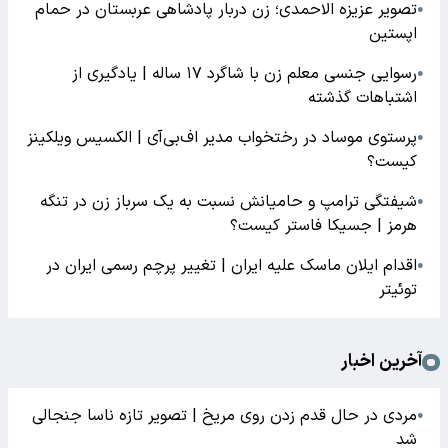
تصویر عزیزه الاحمدی؛ زن دربار پادشاهی عربستان در حمام
●
اپستین
رسوایی جنسی معلم زن با شاگرد ۱۷ ساله | یادگیری از
●
اشتباهات گذشته
پرستوی موساد در رختخواب مدیر اف‌بی‌آی | الکسیس ویلکینز
●
کیست؟
شیفتگی ترامپ و حامیانش نسبت به یک سرباز زن در تنگه
●
هرمز | جسیکا فاستر کیست؟
اقدام ایلان ماسک علیه ایران | تغییر پرچم رسمی ایران در
●
توئیتر
آخرین اخبار
مردی در حال قدم زدن روی مریخ | تصویر تازه ناسا جنجالی
●
شد