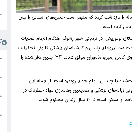
د
ا
●
زارش دیروزبان، پلیس لهستان یک پزشک ۵۷ ساله را بازداشت کرده که متهم است جنین‌های انسانی را پس
ا
 دفن کرده است.
ستای لوتوریش، در نزدیکی شهر رِشوف، هنگام انجام عملیات
آ
باعث شد نیروهای پلیس و کارشناسان پزشکی قانونی تحقیقات
گسترده‌ای را در محل آغاز کنند. در جریان جست‌وجوی کامل زمین، مأموران موفق شدند ۳۴ جنین دفن‌شده را
م
●
ج
س
●
‌شده با چندین اتهام جدی روبه‌رو است. از جمله این
م
نی زباله‌های پزشکی و همچنین رهاسازی مواد خطرناک در
م
●
تا ۱۲ سال زندان محکوم شود.
ب
ه
●
گ
خت