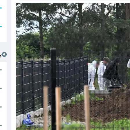
●
ا
ع
●
ل
پ
ت
●
د
●
ا
پ
●
ا
ش
●