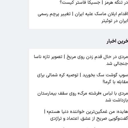
ر تنگه هرمز | جسیکا فاستر کیست؟
قدام ایلان ماسک علیه ایران | تغییر پرچم رسمی
یران در توئیتر
خرین اخبار
ردی در حال قدم زدن روی مریخ | تصویر تازه ناسا
نجالی شد
وپ گوشت سگ بخورید | توصیه کره شمالی برای
قابله با گرما!
ردی با لباس «فرشته مرگ» روی سقف بیمارستان
ازداشت شد
ایده: من غمگین‌ترین خواننده دنیا هستم» |
فت‌وگویی صریح از عشق، اعتماد و تراژدی