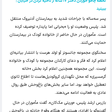
لحظه چاقو خوردن دختر
۱۷
ساله از ناحیه گردن در خیابان |
ببینید
پسر سه‌ساله با جراحات شدید به بیمارستان آدنبروک منتقل
شد. پلیس وضعیت او را «بحرانی اما پایدار» توصیف کرده
است. مأموران در حال حاضر از خانواده کودک در بیمارستان
حمایت می‌کنند.
سخنگوی مجموعه جانسونز آو اولد هرست با انتشار بیانیه‌ای
اعلام کرد که فکر و دعای کارکنان مجموعه با کودک و خانواده
اوست. این مجموعه همچنین اعلام کرد بخش «خانه
گرمسیری» که محل نگهداری کروکودیل‌هاست تا اطلاع ثانوی
تعطیل خواهد بود، اما سایر بخش‌های باغ‌وحش طبق روال
عادی به فعالیت ادامه می‌دهند.
بازرس ارشد پلیس، «وریتی مک‌کان»، گفت مأموران در حال
گفت‌وگو با افرادی هستند که هنگام وقوع حادثه در باغ‌وحش