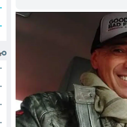
●
ا
ع
●
ل
پ
ت
●
د
●
ا
پ
●
ا
ش
●