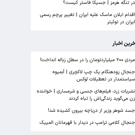
ر تنگه هرمز | جسیکا فاستر کیست؟
قدام ایلان ماسک علیه ایران | تغییر پرچم رسمی
یران در توئیتر
خرین اخبار
ردی ۲۰۰ میلیاردتومان را در سطل زباله انداخت!
نجال زودهنگام یک چپ لاکچری | آبمیوه
یاستمدار در تعطیلات لوکس
شریات زرد، فیلم‌های جنسی و شرمساری | خواننده
ن می‌گوید زندگی‌اش را تباه کردند
سد شوهر وزیر از دریاچه بیرون کشیده شد!
نجال کلامی ترامپ در دیدار با قهرمانان المپیک