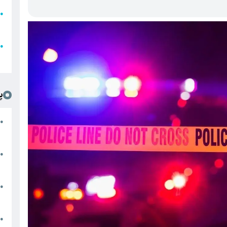
●
ا
ع
●
ل
پ
ت
●
د
●
ا
پ
●
ا
ش
●