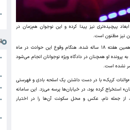
د
ا
●
ا
ابعاد پیچیده‌تری نیز پیدا کرده و این نوجوان هم‌زمان در
زان نیز مظنون است.
آ
بر اساس گزارش رسانه‌های محلی متهم که اوایل همین هفته ۱۸ ساله شده، هنگام وقوع این حوادث در ماه
سیدگی به پرونده او همچنان در دادگاه ویژه نوجوانان انجام می‌شود
ن
●
ز
ر نشده است.
ج
●
والنات کریک» با در دست داشتن یک اسلحه بادی و فهرستی
ج
●
» استخراج کرده بود، در خیابان‌ها پرسه می‌زد. این سامانه
از جمله نام، عکس و محل سکونت آن‌ها را در اختیار
ی
●
ک
ا
●
ا