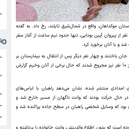
د
ا
●
ا
تان موکداهان، واقع در شمال‌شرق تایلند، رخ داد. به گفته
هی متشکل از ۳۴ راهب و چند نفر از پیروان آیین بودایی، تنها حدود نیم ساعت از آغاز سفر
آ
د و با آنان برخورد کرد.
ان باختند و چهار نفر دیگر پس از انتقال به بیمارستان بر
م
●
ب
اثر شدت جراحات فوت کردند. افزون بر این، بیش از ۱۰ نفر نیز مجروح شدند که حال برخی از آنان وخیم گزارش
ج
●
ژ
ای امدادی منتشر شده، نشان می‌دهد راهبان با لباس‌های
م
●
ر حال حرکت بودند که وانت ناگهان از مسیر خارج شد و
ب
●
 بود که وسایل شخصی راهبان در سطح جاده پراکنده شد و
ا
●
رده راننده این خودرو پسری ۱۱ ساله بوده است که بدون اطلاع والدینش، وانت خانواده را برداشته و