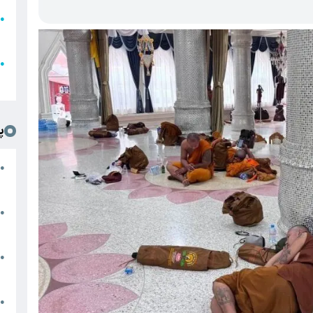
●
ا
ع
●
ل
پ
ت
●
د
●
ا
پ
●
ا
ش
●