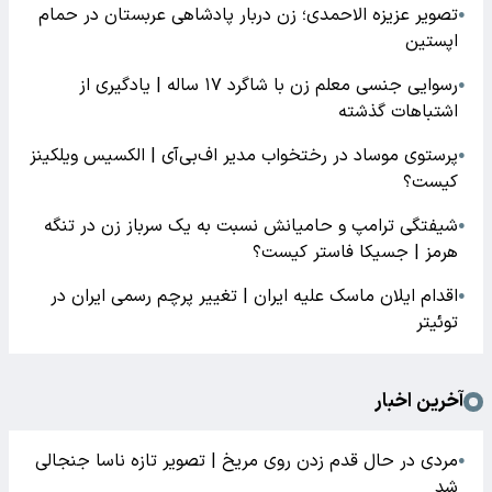
تصویر عزیزه الاحمدی؛ زن دربار پادشاهی عربستان در حمام
●
اپستین
رسوایی جنسی معلم زن با شاگرد ۱۷ ساله | یادگیری از
●
اشتباهات گذشته
پرستوی موساد در رختخواب مدیر اف‌بی‌آی | الکسیس ویلکینز
●
کیست؟
شیفتگی ترامپ و حامیانش نسبت به یک سرباز زن در تنگه
●
هرمز | جسیکا فاستر کیست؟
اقدام ایلان ماسک علیه ایران | تغییر پرچم رسمی ایران در
●
توئیتر
آخرین اخبار
مردی در حال قدم زدن روی مریخ | تصویر تازه ناسا جنجالی
●
شد