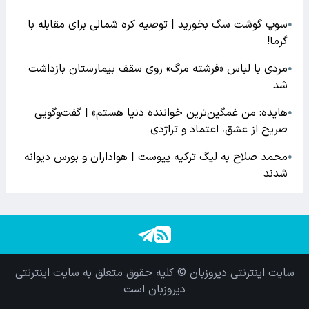
سوپ گوشت سگ بخورید | توصیه کره شمالی برای مقابله با
●
گرما!
مردی با لباس «فرشته مرگ» روی سقف بیمارستان بازداشت
●
شد
هایده: من غمگین‌ترین خواننده دنیا هستم» | گفت‌وگویی
●
صریح از عشق، اعتماد و تراژدی
محمد صلاح به لیگ ترکیه پیوست | هواداران و بورس دیوانه
●
شدند
سایت اینترنتی دیروزبان © کلیه حقوق متعلق به سایت اینترنتی
دیروزبان است