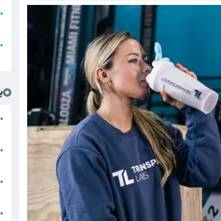
●
ا
ع
●
ل
پ
ت
●
د
●
ا
پ
●
ا
ش
●