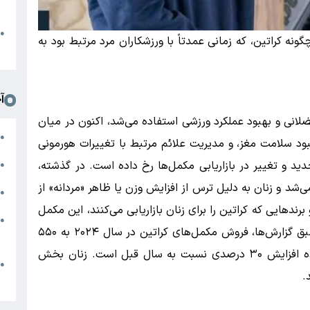
د
ا
●
نه کراتین، که زمانی عمدتاً با ورزشکاران مرد مرتبط بود به
ا
آ
ضلانی و بهبود عملکرد ورزشی استفاده می‌شد، اکنون در میان
م
●
بود سلامت مغز، و مدیریت علائم مرتبط با تغییرات هورمونی
ب
 و تغییر در بازاریابی مکمل‌ها رخ داده است. در گذشته،
●
ی‌شد و زنان به دلیل ترس از افزایش وزن یا ظاهر «مردانه» از
ا
●
برندهایی که کراتین را برای زنان بازاریابی می‌کنند، این مکمل
●
به بخشی از رژیم سلامت زنان تبدیل شده است. طبق گزارش‌ها، فروش مکمل‌های کراتین در سال ۲۰۲۴ به ۵۵۰
ا
میلیون دلار در ایالات متحده رسید، که نشان‌دهنده افزایش ۳۰ درصدی نسبت به سال قبل است. زنان بخش
ج
●
.
م