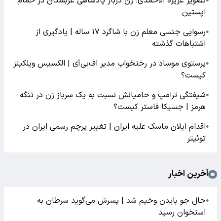
تصویر عزیزه الاحمدی؛ زن دربار پادشاهی عربستان در حمام
●
اپستین
رسوایی جنسی معلم زن با شاگرد ۱۷ ساله | یادگیری از
●
اشتباهات گذشته
پرستوی موساد در رختخواب مدیر اف‌بی‌آی | الکسیس ویلکینز
●
کیست؟
شیفتگی ترامپ و حامیانش نسبت به یک سرباز زن در تنگه
●
هرمز | جسیکا فاستر کیست؟
اقدام ایلان ماسک علیه ایران | تغییر پرچم رسمی ایران در
●
توئیتر
آخرین اخبار
حال جو بایدن وخیم شد | پسرش می‌گوید سرطان به
●
استخوان رسید