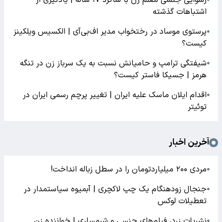
اشتباهات گذشته
پرستوی موساد در رختخواب مدیر اف‌بی‌آی | الکسیس ویلکینز
●
کیست؟
شیفتگی ترامپ و حامیانش نسبت به یک سرباز زن در تنگه
●
هرمز | جسیکا فاستر کیست؟
اقدام ایلان ماسک علیه ایران | تغییر پرچم رسمی ایران در
●
توئیتر
آخرین اخبار
مردی ۲۰۰ میلیاردتومان را در سطل زباله انداخت!
●
جنجال زودهنگام یک چپ لاکچری | آبمیوه سیاستمدار در
●
تعطیلات لوکس
نشریات زرد، فیلم‌های جنسی و شرمساری | خواننده زن
●