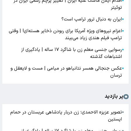
اقدام ایلان ماسک علیه ایران | تغییر پرچم رسمی ایران در
●
توئیتر
ایران به دنبال ترور ترامپ است؟
●
اعزام نیروهای ویژه آمریکا برای ربودن ذخایر هسته‌ای! | وقتی
●
ترامپ فیلم هندی زیاد می‌بیند
رسوایی جنسی معلم زن با شاگرد ۱۷ ساله | یادگیری از
●
اشتباهات گذشته
عکس جنجالی همسر نتانیاهو در میامی | مست و لایعقل و
●
ترسان
پر بازدید
تصویر عزیزه الاحمدی؛ زن دربار پادشاهی عربستان در حمام
●
اپستین
رسوایی جنسی معلم زن با شاگرد ۱۷ ساله | یادگیری از
●