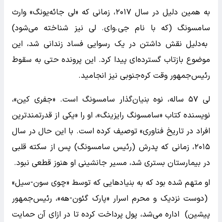
به همین دلیل در سال ۲۰۱۷، زمانی که «لی جائه‌یونگ» وارث
سامسونگ (که با نام جی.وای. لی نیز شناخته می‌شود)
به‌دلیل نقش داشتن در یک رسوایی فساد زندانی شد، این
موضوع بازتاب گسترده‌ای پیدا کرد. این پرونده حتی به سقوط
رئیس‌جمهور وقت کره‌جنوبی نیز انجامید.
لی ۵۷ ساله، نوه بنیان‌گذار سامسونگ است. «جفری کین»،
نویسنده کتاب «سامسونگ رایزینگ»، او را «یکی از قدرتمندترین
افراد در تاریخ فناوری» توصیف کرده است. با این حال در سال
۲۰۱۵، زمانی که پدرش (رئیس سامسونگ) پس از سکته قلبی
در بیمارستان بستری شد، مسیر جانشینی او هنوز قطعی نبود.
او متهم شده بود که به بنیادهایی که توسط «چوی سون-سیل»
(دوست نزدیک و محرم اسرار «پارک گئون-هه»، رئیس‌جمهور
پیشین) اداره می‌شد، پول پرداخت کرده تا در ازای آن حمایت