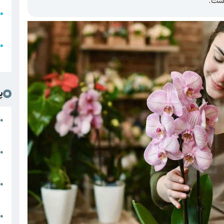
●
ا
ع
●
ل
پ
ت
●
د
●
ا
پ
●
ا
ش
●