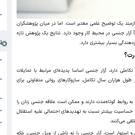
د
ا
●
ا
یازمند یک توضیح علمی معتبر است. اما در میان پژوهشگران
أ آزار جنسی در محیط کار وجود دارد. نتایج یک پژوهش تازه
دهندگی بسیار بیشتری دارد.
آ
درت؟
ا
●
ر
املی دارد، آزار جنسی اساسا پدیده‌ای مرتبط با تمایلات
م
طول هزاران سال تکامل، سازوکارهای روانی متفاوتی برای
●
ع
ش
●
ه روابط کوتاه‌مدت دارند و ممکن است علاقه جنسی زنان را
ا
یل حساسیت بیشتر نسبت به تهدیدهای احتمالی علیه استقلال
●
لقی می‌کنند.
ج
●
ت
» استوار است، آزار جنسی را نه ناشی از میل جنسی، بلکه