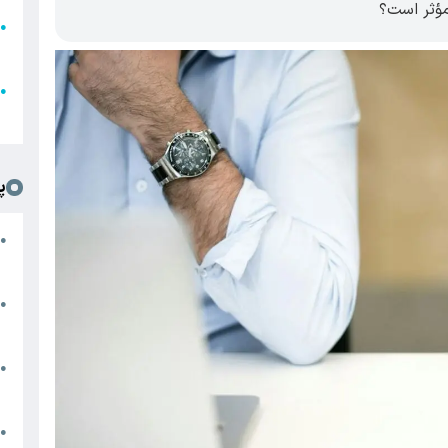
مؤثر است؟
●
ا
ع
●
ل
پ
ت
●
د
●
ا
پ
●
ا
ش
●