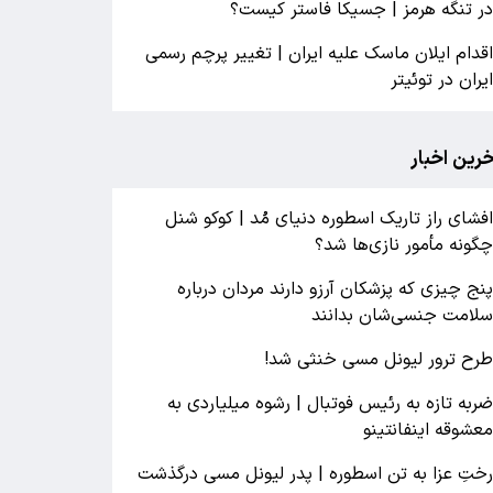
ر تنگه هرمز | جسیکا فاستر کیست؟
قدام ایلان ماسک علیه ایران | تغییر پرچم رسمی
یران در توئیتر
خرین اخبار
فشای راز تاریک اسطوره دنیای مُد | کوکو شنل
گونه مأمور نازی‌ها شد؟
نج چیزی که پزشکان آرزو دارند مردان درباره
لامت جنسی‌شان بدانند
رح ترور لیونل مسی خنثی شد!
ربه تازه به رئیس فوتبال | رشوه میلیاردی به
عشوقه اینفانتینو
ختِ عزا به تن اسطوره | پدر لیونل مسی درگذشت