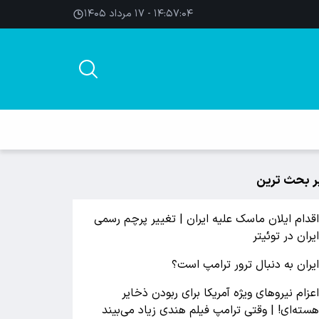
۱۴:۵۷:۰۴ - ۱۷ مرداد ۱۴۰۵
ر بحث ترین
قدام ایلان ماسک علیه ایران | تغییر پرچم رسمی
یران در توئیتر
یران به دنبال ترور ترامپ است؟
عزام نیروهای ویژه آمریکا برای ربودن ذخایر
سته‌ای! | وقتی ترامپ فیلم هندی زیاد می‌بیند