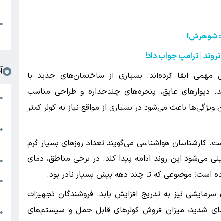
د
ا
●
ا
رد: شوهرش
!
نروند | ترامپ جواب داد
!
آ
مهمی ایفا کرده‌اند. بسیاری از ساختمان‌های جدید با
وند. دیوارهای عایق، پنجره‌های چندجداره و طراحی مناسب
ا
●
ژگی‌ها باعث می‌شود در بسیاری از مواقع نیاز به کولر کمتر
چ
پ
●
س
است. کارشناسان هواشناسی می‌گویند تعداد روزهای بسیار گرم
نی می‌شود این روند ادامه پیدا کند. در برخی مناطق، دمای
ط
●
ض
●
م
سرمایشی نیز به تدریج افزایش یابد. فروشندگان تجهیزات
مای شدید، میزان فروش کولرهای قابل حمل و سیستم‌های
ر
●