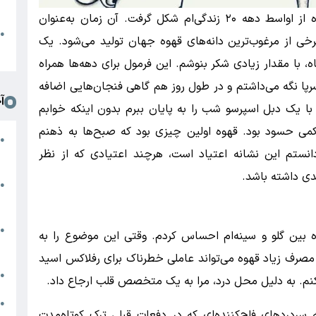
د
به گزارش دیروزبان، او نوشته:‌ «عادت من به قهوه از اواسط دهه ۲۰ زندگی‌ام شکل گرفت. آن زمان به‌عنوان
ا
●
برخی از مرغوب‌ترین دانه‌های قهوه جهان تولید می‌شود. یک
ا
 با مقدار زیادی شکر بنوشم. این فرمول برای دهه‌ها همراه
پا نگه می‌داشتم و در طول روز هم گاهی فنجان‌هایی اضافه
آ
با یک دبل اسپرسو شب را به پایان ببرم بدون اینکه خوابم
ی حسود بود. قهوه اولین چیزی بود که صبح‌ها به ذهنم
خ
●
انستم این نشانه اعتیاد است، هرچند اعتیادی که از نظر
ز
دی داشته باشد.
ف
●
ا
ی
●
ه بین گلو و سینه‌ام احساس کردم. وقتی این موضوع را به
خ
 مصرف زیاد قهوه می‌تواند عاملی خطرناک برای رفلاکس اسید
ا
●
نم. به دلیل محل درد، مرا به یک متخصص قلب ارجاع داد.
●
ه سردردهای فلج‌کننده‌ای که در دفعات قبلی ترک کوتاه‌مدت