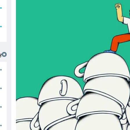
●
ا
ع
●
ل
پ
ت
●
د
●
ا
پ
●
ا
ش
●