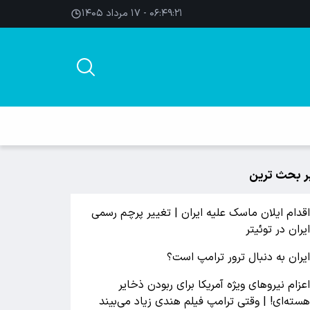
۰۶:۴۹:۲۲ - ۱۷ مرداد ۱۴۰۵
ر بحث ترین
قدام ایلان ماسک علیه ایران | تغییر پرچم رسمی
یران در توئیتر
یران به دنبال ترور ترامپ است؟
عزام نیروهای ویژه آمریکا برای ربودن ذخایر
سته‌ای! | وقتی ترامپ فیلم هندی زیاد می‌بیند