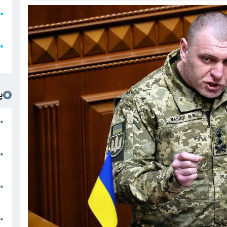
●
ا
ع
●
ل
پ
ت
●
د
●
ا
پ
●
ا
ش
●