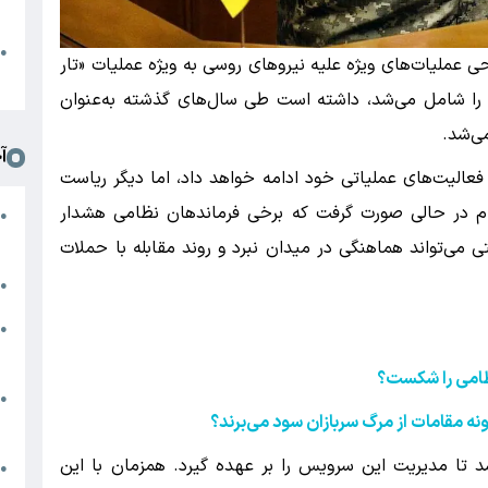
د
ا
●
ی عملیات‌های ویژه علیه نیروهای روسی به ویژه عملیات «تار
ا
 را شامل می‌شد، داشته است طی سال‌های گذشته به‌عنوان
می‌شد.
آ
فعالیت‌های عملیاتی خود ادامه خواهد داد، اما دیگر ریاست
م در حالی صورت گرفت که برخی فرماندهان نظامی هشدار
ی
●
خ
یتی می‌تواند هماهنگی در میدان نبرد و روند مقابله با حملات
ا
●
●
س
نظامی را شکست؟
ه
●
ه مقامات از مرگ سربازان سود می‌برند؟
س
شد تا مدیریت این سرویس را بر عهده گیرد. همزمان با این
●