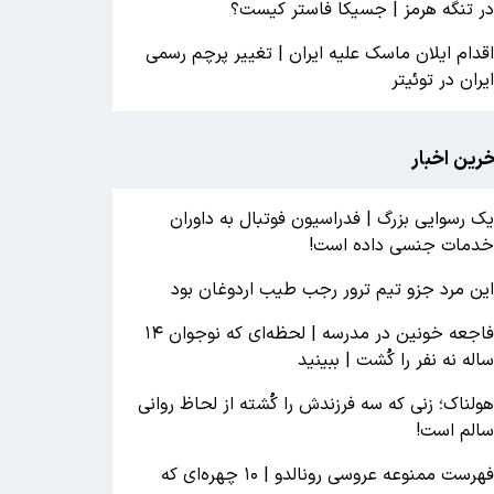
ر تنگه هرمز | جسیکا فاستر کیست؟
قدام ایلان ماسک علیه ایران | تغییر پرچم رسمی
یران در توئیتر
خرین اخبار
ک رسوایی بزرگ | فدراسیون فوتبال به داوران
دمات جنسی داده است!
ین مرد جزو تیم ترور رجب طیب اردوغان بود
فاجعه خونین در مدرسه | لحظه‌ای که نوجوان ۱۴
اله نه نفر را کُشت | ببینید
ولناک؛ زنی که سه فرزندش را کُشته از لحاظ روانی
الم است!
فهرست ممنوعه عروسی رونالدو | ۱۰ چهره‌ای که