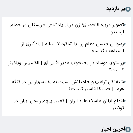
پر بازدید
تصویر عزیزه الاحمدی؛ زن دربار پادشاهی عربستان در حمام
●
اپستین
رسوایی جنسی معلم زن با شاگرد ۱۷ ساله | یادگیری از
●
اشتباهات گذشته
پرستوی موساد در رختخواب مدیر اف‌بی‌آی | الکسیس ویلکینز
●
کیست؟
شیفتگی ترامپ و حامیانش نسبت به یک سرباز زن در تنگه
●
هرمز | جسیکا فاستر کیست؟
اقدام ایلان ماسک علیه ایران | تغییر پرچم رسمی ایران در
●
توئیتر
آخرین اخبار