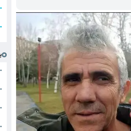
●
ا
ع
●
ل
پ
ت
●
د
●
ا
پ
●
ا
ش
●