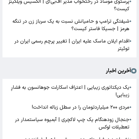
پرستوی موساد در رختخواب مدیر اف‌بی‌آی | الکسیس ویلکینز
●
کیست؟
شیفتگی ترامپ و حامیانش نسبت به یک سرباز زن در تنگه
●
هرمز | جسیکا فاستر کیست؟
اقدام ایلان ماسک علیه ایران | تغییر پرچم رسمی ایران در
●
توئیتر
آخرین اخبار
یک دیکتاتوری زیبایی | اعتراف اسکارلت جوهانسون به فشارِ
●
زیبایی!
مردی ۲۰۰ میلیاردتومان را در سطل زباله انداخت!
●
جنجال زودهنگام یک چپ لاکچری | آبمیوه سیاستمدار در
●
تعطیلات لوکس