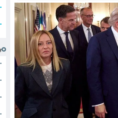
●
ا
ع
●
ل
پ
ت
●
د
●
ا
پ
●
ا
ش
●