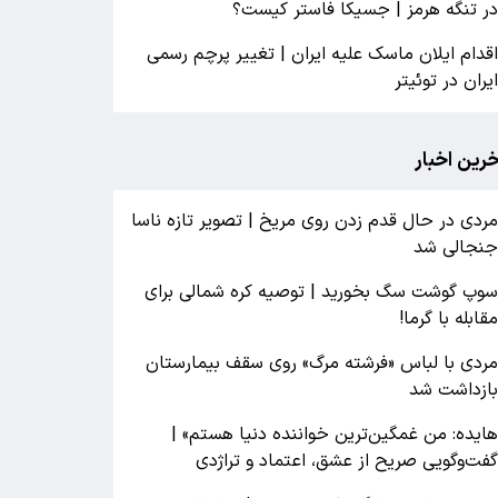
ر تنگه هرمز | جسیکا فاستر کیست؟
قدام ایلان ماسک علیه ایران | تغییر پرچم رسمی
یران در توئیتر
خرین اخبار
ردی در حال قدم زدن روی مریخ | تصویر تازه ناسا
نجالی شد
وپ گوشت سگ بخورید | توصیه کره شمالی برای
قابله با گرما!
ردی با لباس «فرشته مرگ» روی سقف بیمارستان
ازداشت شد
ایده: من غمگین‌ترین خواننده دنیا هستم» |
فت‌وگویی صریح از عشق، اعتماد و تراژدی