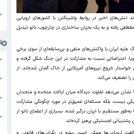
د
ا
●
ند تنش‌های اخیر در روابط واشینگتن با کشورهای اروپایی
ا
ف مقطعی رفته و به یک بحران ساختاری در چارچوب ناتو تبدیل
آ
 علیه ایران با واکنش‌های منفی و بی‌سابقه‌ای از سوی برخی
روپا، اعتراضاتی نسبت به مشارکت در این جنگ شکل گرفته و
م
●
ج
ن خواستار خروج نیروهای آمریکایی از خاک آلمان شده‌اند، از
ن را تضعیف می‌کند.
س
●
م
ا نشان می‌دهد تفاوت دیدگاه میان ایالات متحده و متحدان
م
●
یکی نیست، بلکه مسئله‌ای عمیق‌تر در مورد چگونگی مشارکت
ب
 به‌طور مستقیم با ایران درگیر شده، بسیاری از اعضای ناتو از
ه
●
پشتیبانی لجستیکی پرهیز کرده‌اند.
گ
فت اروپایی‌ها ممکن است ریشه در نگرانی‌های قانونی و