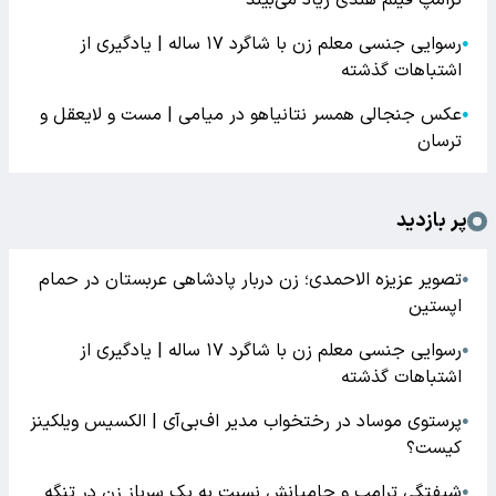
رسوایی جنسی معلم زن با شاگرد ۱۷ ساله | یادگیری از
●
اشتباهات گذشته
عکس جنجالی همسر نتانیاهو در میامی | مست و لایعقل و
●
ترسان
پر بازدید
تصویر عزیزه الاحمدی؛ زن دربار پادشاهی عربستان در حمام
●
اپستین
رسوایی جنسی معلم زن با شاگرد ۱۷ ساله | یادگیری از
●
اشتباهات گذشته
پرستوی موساد در رختخواب مدیر اف‌بی‌آی | الکسیس ویلکینز
●
کیست؟
شیفتگی ترامپ و حامیانش نسبت به یک سرباز زن در تنگه
●