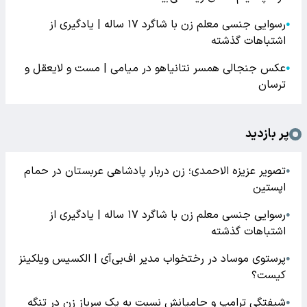
رسوایی جنسی معلم زن با شاگرد ۱۷ ساله | یادگیری از
●
اشتباهات گذشته
عکس جنجالی همسر نتانیاهو در میامی | مست و لایعقل و
●
ترسان
پر بازدید
تصویر عزیزه الاحمدی؛ زن دربار پادشاهی عربستان در حمام
●
اپستین
رسوایی جنسی معلم زن با شاگرد ۱۷ ساله | یادگیری از
●
اشتباهات گذشته
پرستوی موساد در رختخواب مدیر اف‌بی‌آی | الکسیس ویلکینز
●
کیست؟
شیفتگی ترامپ و حامیانش نسبت به یک سرباز زن در تنگه
●