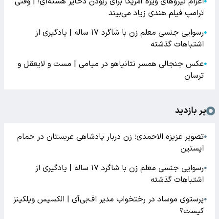
اعزام نیروهای ویژه آمریکا برای ربودن ذخایر هسته‌ای! | وقتی
●
ترامپ فیلم هندی زیاد می‌بیند
رسوایی جنسی معلم زن با شاگرد ۱۷ ساله | یادگیری از
●
اشتباهات گذشته
عکس جنجالی همسر نتانیاهو در میامی | مست و لایعقل و
●
ترسان
پر بازدید
تصویر عزیزه الاحمدی؛ زن دربار پادشاهی عربستان در حمام
●
اپستین
رسوایی جنسی معلم زن با شاگرد ۱۷ ساله | یادگیری از
●
اشتباهات گذشته
پرستوی موساد در رختخواب مدیر اف‌بی‌آی | الکسیس ویلکینز
●
کیست؟