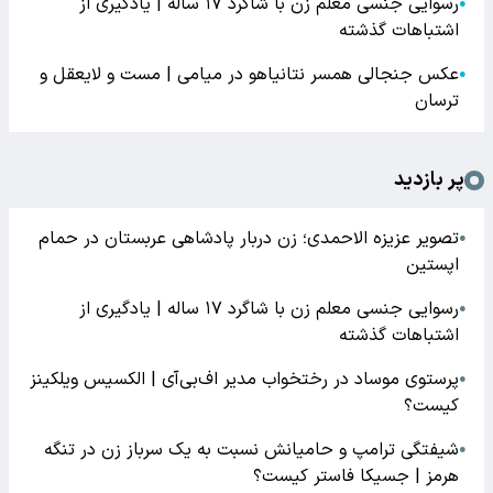
رسوایی جنسی معلم زن با شاگرد ۱۷ ساله | یادگیری از
●
اشتباهات گذشته
عکس جنجالی همسر نتانیاهو در میامی | مست و لایعقل و
●
ترسان
پر بازدید
تصویر عزیزه الاحمدی؛ زن دربار پادشاهی عربستان در حمام
●
اپستین
رسوایی جنسی معلم زن با شاگرد ۱۷ ساله | یادگیری از
●
اشتباهات گذشته
پرستوی موساد در رختخواب مدیر اف‌بی‌آی | الکسیس ویلکینز
●
کیست؟
شیفتگی ترامپ و حامیانش نسبت به یک سرباز زن در تنگه
●
هرمز | جسیکا فاستر کیست؟