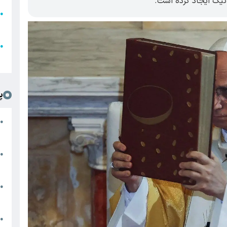
اتیک ایجاد کرده است.
●
ا
ع
●
ل
پ
ت
●
د
●
ا
پ
●
ا
ش
●