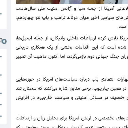
د
لاعاتی آمریکا از جمله سیا و آژانس امنیت ملی سال‌هاست
ا
●
تنش‌های سیاسی اخیر میان دونالد ترامپ و پاپ لئو چهاردهم،
ا
 است.
یکا تلاش کرده ارتباطات داخلی واتیکان، از جمله ایمیل‌ها،
آ
ه شده است که این اقدامات بخشی از یک همکاری تاریخی
ران جنگ جهانی دوم بازمی‌گردد، اما اکنون ماهیت آن تغییر
م
●
ب
ج
●
رات انتقادی پاپ درباره سیاست‌های آمریکا در حوزه‌هایی
ژ
 در همین چارچوب، برخی منابع اشاره می‌کنند که سخنان تند
م
●
ردی «ضعیف در مسائل امنیتی و سیاست خارجی»، در افزایش
ب
●
ا
●
های تخصصی در ارتش آمریکا برای تحلیل زبان و ارتباطات
یی وجود دارد و اصطلاحاتی مانند «QLE» برای بررسی متون لاتین کلیسایی به‌کار می‌رود؛ موضوعی که