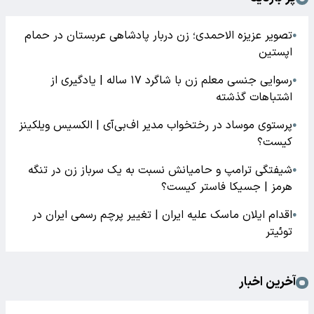
تصویر عزیزه الاحمدی؛ زن دربار پادشاهی عربستان در حمام
●
اپستین
رسوایی جنسی معلم زن با شاگرد ۱۷ ساله | یادگیری از
●
اشتباهات گذشته
پرستوی موساد در رختخواب مدیر اف‌بی‌آی | الکسیس ویلکینز
●
کیست؟
شیفتگی ترامپ و حامیانش نسبت به یک سرباز زن در تنگه
●
هرمز | جسیکا فاستر کیست؟
اقدام ایلان ماسک علیه ایران | تغییر پرچم رسمی ایران در
●
توئیتر
آخرین اخبار