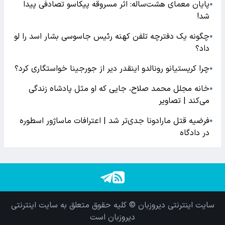
پایان معمای هشت‌ساله: اثر مسروقه پیکاسو تصادفی پیدا
●
شد!
چگونه یک دفترچه تلفن کهنه رئیس جاسوسی بشار اسد را لو
●
داد؟
چرا کریستیانو رونالدو اینقدر دیر از جورجینا خواستگاری کرد؟
●
خانه مجلل محمد صلاح، جایی که او مثل پادشاه زندگی
●
می‌کند | تصاویر
فرضیه قتل مارادونا جدی‌تر شد | اعترافات ماساژور اسطوره
●
در دادگاه
سایت اینترنتی دیروزبان © کلیه حقوق متعلق به سایت اینترنتی
دیروزبان است