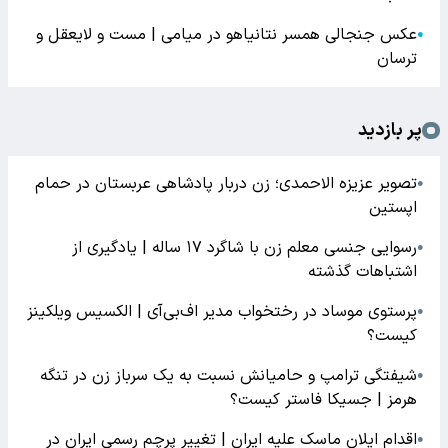
عکس جنجالی همسر نتانیاهو در میامی | مست و لایعقل و
●
ترسان
پر بازدید
تصویر عزیزه الاحمدی؛ زن دربار پادشاهی عربستان در حمام
●
اپستین
رسوایی جنسی معلم زن با شاگرد ۱۷ ساله | یادگیری از
●
اشتباهات گذشته
پرستوی موساد در رختخواب مدیر اف‌بی‌آی | الکسیس ویلکینز
●
کیست؟
شیفتگی ترامپ و حامیانش نسبت به یک سرباز زن در تنگه
●
هرمز | جسیکا فاستر کیست؟
اقدام ایلان ماسک علیه ایران | تغییر پرچم رسمی ایران در
●