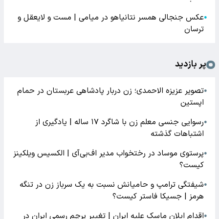
عکس جنجالی همسر نتانیاهو در میامی | مست و لایعقل و
●
ترسان
پر بازدید
تصویر عزیزه الاحمدی؛ زن دربار پادشاهی عربستان در حمام
●
اپستین
رسوایی جنسی معلم زن با شاگرد ۱۷ ساله | یادگیری از
●
اشتباهات گذشته
پرستوی موساد در رختخواب مدیر اف‌بی‌آی | الکسیس ویلکینز
●
کیست؟
شیفتگی ترامپ و حامیانش نسبت به یک سرباز زن در تنگه
●
هرمز | جسیکا فاستر کیست؟
اقدام ایلان ماسک علیه ایران | تغییر پرچم رسمی ایران در
●