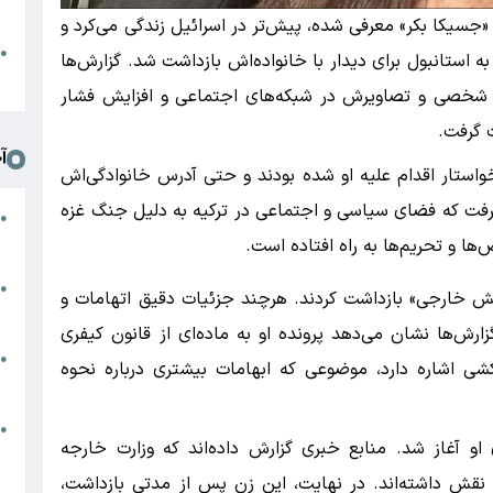
د
۲ ساله که در گزارش‌ها «جسیکا بکر» معرفی شده، پیش‌تر در اسرائیل زندگی می‌کرد و
ا
●
 استانبول برای دیدار با خانواده‌اش بازداشت شد. گزارش‌ها
ا
 شخصی و تصاویرش در شبکه‌های اجتماعی و افزایش فشار
ت گرفت.
آ
خواستار اقدام علیه او شده بودند و حتی آدرس خانوادگی‌اش
رفت که فضای سیاسی و اجتماعی در ترکیه به دلیل جنگ غزه
ی
●
ک
ها و تحریم‌ها به راه افتاده است.
ا
●
ش خارجی» بازداشت کردند. هرچند جزئیات دقیق اتهامات و
ا
رش‌ها نشان می‌دهد پرونده او به ماده‌ای از قانون کیفری
ت
●
شی اشاره دارد، موضوعی که ابهامات بیشتری درباره نحوه
خ
ر
●
او آغاز شد. منابع خبری گزارش داده‌اند که وزارت خارجه
|
 نقش داشته‌اند. در نهایت، این زن پس از مدتی بازداشت،