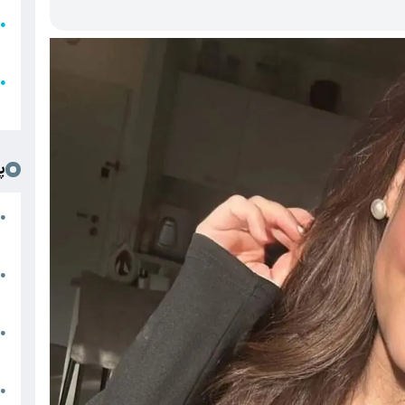
●
ا
ع
●
ل
پ
ت
●
د
●
ا
پ
●
ا
ش
●