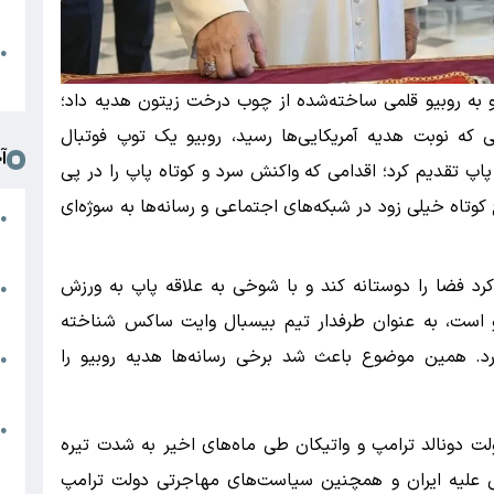
د
ا
●
ا
ئو به روبیو قلمی ساخته‌شده از چوب درخت زیتون هدیه داد؛
نی که نوبت هدیه آمریکایی‌ها رسید، روبیو یک توپ فوتبال
آ
پاپ تقدیم کرد؛ اقدامی که واکنش سرد و کوتاه پاپ را در پی
وتاه خیلی زود در شبکه‌های اجتماعی و رسانه‌ها به سوژه‌ای
م
●
ج
کرد فضا را دوستانه کند و با شوخی به علاقه پاپ به ورزش
س
●
م
گو است، به عنوان طرفدار تیم بیسبال وایت ساکس شناخته
دارد. همین موضوع باعث شد برخی رسانه‌ها هدیه روبیو را
م
●
ب
ه
●
لت دونالد ترامپ و واتیکان طی ماه‌های اخیر به شدت تیره
گ
یل علیه ایران و همچنین سیاست‌های مهاجرتی دولت ترامپ