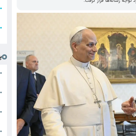
توجه رسانه‌ها قرار گرفت.
●
ا
ع
●
ل
پ
ت
●
د
●
ا
پ
●
ا
ش
●