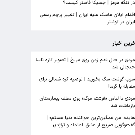
ر تنگه هرمز | جسیکا فاستر کیست؟
قدام ایلان ماسک علیه ایران | تغییر پرچم رسمی
یران در توئیتر
خرین اخبار
ردی در حال قدم زدن روی مریخ | تصویر تازه ناسا
نجالی شد
وپ گوشت سگ بخورید | توصیه کره شمالی برای
قابله با گرما!
ردی با لباس «فرشته مرگ» روی سقف بیمارستان
ازداشت شد
ایده: من غمگین‌ترین خواننده دنیا هستم» |
فت‌وگویی صریح از عشق، اعتماد و تراژدی