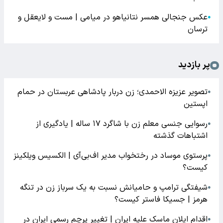
عکس جنجالی همسر نتانیاهو در میامی | مست و لایعقل و
●
ترسان
پر بازدید
تصویر عزیزه الاحمدی؛ زن دربار پادشاهی عربستان در حمام
●
اپستین
رسوایی جنسی معلم زن با شاگرد ۱۷ ساله | یادگیری از
●
اشتباهات گذشته
پرستوی موساد در رختخواب مدیر اف‌بی‌آی | الکسیس ویلکینز
●
کیست؟
شیفتگی ترامپ و حامیانش نسبت به یک سرباز زن در تنگه
●
هرمز | جسیکا فاستر کیست؟
اقدام ایلان ماسک علیه ایران | تغییر پرچم رسمی ایران در
●