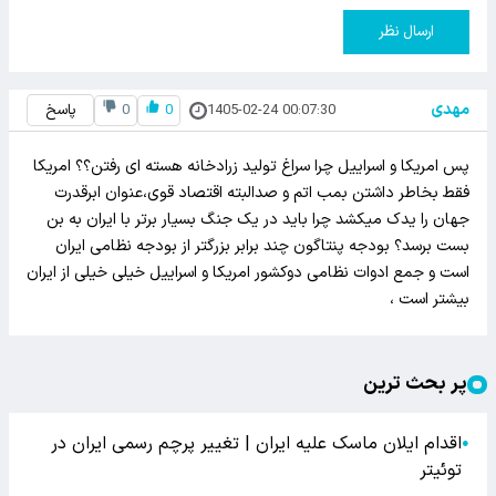
ارسال نظر
مهدی
1405-02-24 00:07:30
0
0
پاسخ
پس امریکا و اسراییل چرا سراغ تولید زرادخانه هسته ای رفتن؟؟ امریکا
فقط بخاطر داشتن بمب اتم و صدالبته اقتصاد قوی،عنوان ابرقدرت
جهان را یدک میکشد چرا باید در یک جنگ بسیار برتر با ایران به بن
بست برسد؟ بودجه پنتاگون چند برابر بزرگتر از بودجه نظامی ایران
است و جمع ادوات نظامی دوکشور امریکا و اسراییل خیلی خیلی از ایران
بیشتر است ،
پر بحث ترین
اقدام ایلان ماسک علیه ایران | تغییر پرچم رسمی ایران در
●
توئیتر