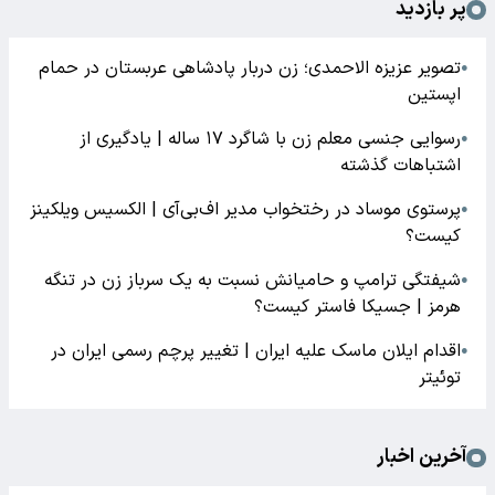
پر بازدید
تصویر عزیزه الاحمدی؛ زن دربار پادشاهی عربستان در حمام
●
اپستین
رسوایی جنسی معلم زن با شاگرد ۱۷ ساله | یادگیری از
●
اشتباهات گذشته
پرستوی موساد در رختخواب مدیر اف‌بی‌آی | الکسیس ویلکینز
●
کیست؟
شیفتگی ترامپ و حامیانش نسبت به یک سرباز زن در تنگه
●
هرمز | جسیکا فاستر کیست؟
اقدام ایلان ماسک علیه ایران | تغییر پرچم رسمی ایران در
●
توئیتر
آخرین اخبار