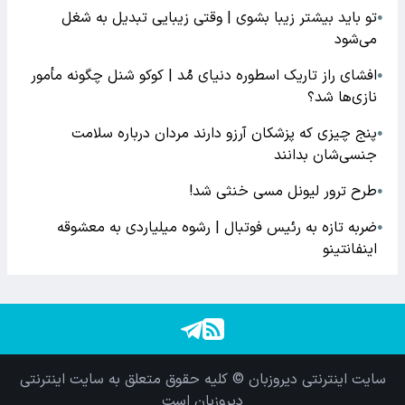
تو باید بیشتر زیبا بشوی | وقتی زیبایی تبدیل به شغل
●
می‌شود
افشای راز تاریک اسطوره دنیای مُد | کوکو شنل چگونه مأمور
●
نازی‌ها شد؟
پنج چیزی که پزشکان آرزو دارند مردان درباره سلامت
●
جنسی‌شان بدانند
طرح ترور لیونل مسی خنثی شد!
●
ضربه تازه به رئیس فوتبال | رشوه میلیاردی به معشوقه
●
اینفانتینو
سایت اینترنتی دیروزبان © کلیه حقوق متعلق به سایت اینترنتی
دیروزبان است