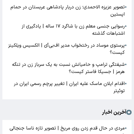
تصویر عزیزه الاحمدی؛ زن دربار پادشاهی عربستان در حمام
●
اپستین
رسوایی جنسی معلم زن با شاگرد ۱۷ ساله | یادگیری از
●
اشتباهات گذشته
پرستوی موساد در رختخواب مدیر اف‌بی‌آی | الکسیس ویلکینز
●
کیست؟
شیفتگی ترامپ و حامیانش نسبت به یک سرباز زن در تنگه
●
هرمز | جسیکا فاستر کیست؟
اقدام ایلان ماسک علیه ایران | تغییر پرچم رسمی ایران در
●
توئیتر
آخرین اخبار
مردی در حال قدم زدن روی مریخ | تصویر تازه ناسا جنجالی
●