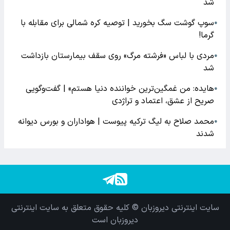
شد
سوپ گوشت سگ بخورید | توصیه کره شمالی برای مقابله با
●
گرما!
مردی با لباس «فرشته مرگ» روی سقف بیمارستان بازداشت
●
شد
هایده: من غمگین‌ترین خواننده دنیا هستم» | گفت‌وگویی
●
صریح از عشق، اعتماد و تراژدی
محمد صلاح به لیگ ترکیه پیوست | هواداران و بورس دیوانه
●
شدند
سایت اینترنتی دیروزبان © کلیه حقوق متعلق به سایت اینترنتی
دیروزبان است