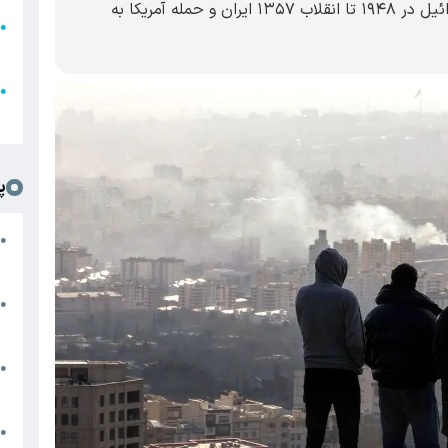
شوک‌های تاریخی بزرگ خاورمیانه (از تأسیس اسرائیل در ۱۹۴۸ تا انقلاب ۱۳۵۷ ایران و حمله آمریکا به
●
ا
ع
●
ل
پ
ت
●
د
●
ا
پ
●
ا
ش
●