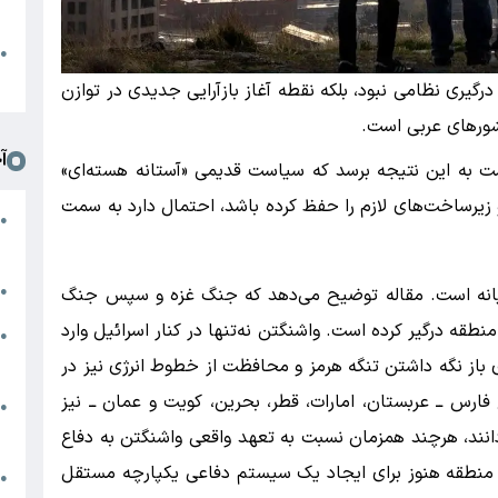
د
ا
●
ا
رگیری نظامی نبود، بلکه نقطه آغاز بازآرایی جدیدی در توازن
کشورهای عربی است.
آ
ت به این نتیجه برسد که سیاست قدیمی «آستانه هسته‌ای»
 زیرساخت‌های لازم را حفظ کرده باشد، احتمال دارد به سمت
ض
●
م
ر
●
میانه است. مقاله توضیح می‌دهد که جنگ غزه و سپس جنگ
 منطقه درگیر کرده است. واشنگتن نه‌تنها در کنار اسرائیل وارد
م
●
ا
 باز نگه داشتن تنگه هرمز و محافظت از خطوط انرژی نیز در
رس ــ عربستان، امارات، قطر، بحرین، کویت و عمان ــ نیز
س
●
ت
انند، هرچند همزمان نسبت به تعهد واقعی واشنگتن به دفاع
اد منطقه هنوز برای ایجاد یک سیستم دفاعی یکپارچه مستقل
ت
●