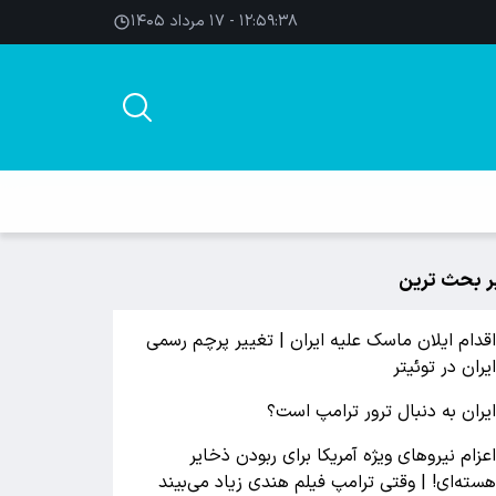
۱۲:۵۹:۳۹ - ۱۷ مرداد ۱۴۰۵
ر بحث ترین
قدام ایلان ماسک علیه ایران | تغییر پرچم رسمی
یران در توئیتر
یران به دنبال ترور ترامپ است؟
عزام نیروهای ویژه آمریکا برای ربودن ذخایر
سته‌ای! | وقتی ترامپ فیلم هندی زیاد می‌بیند