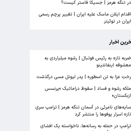
ر تنگه هرمز | جسیکا فاستر کیست؟
قدام ایلان ماسک علیه ایران | تغییر پرچم رسمی
یران در توئیتر
خرین اخبار
ربه تازه به رئیس فوتبال | رشوه میلیاردی به
عشوقه اینفانتینو
ختِ عزا به تن اسطوره | پدر لیونل مسی درگذشت
لکه رشوه و فساد | سقوط دراماتیک «پرنسس
زبکستان»
ایه‌های نامرئی در آسمان تنگه هرمز | ترامپ سری
ازه اسرار یوفوها را منتشر کرد
رامپ در حمله‌ به رسانه‌ها، ناخواسته یک افشای