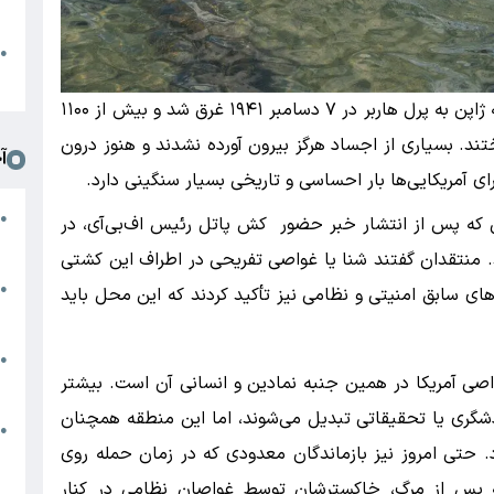
د
ا
●
ا
به گزارش دیروزبان، این کشتی جنگی آمریکا در حمله ژاپن به پرل هاربر در ۷ دسامبر ۱۹۴۱ غرق شد و بیش از ۱۱۰۰
تند. بسیاری از اجساد هرگز بیرون آورده نشدند و هنوز درون
آ
ای آمریکایی‌ها بار احساسی و تاریخی بسیار سنگینی دارد.
م
●
رایی که پس از انتشار خبر حضور کش پاتل رئیس اف‌بی‌آی، در
ج
. منتقدان گفتند شنا یا غواصی تفریحی در اطراف این کشتی
س
●
ی سابق امنیتی و نظامی نیز تأکید کردند که این محل باید
م
م
●
اصی آمریکا در همین جنبه نمادین و انسانی آن است. بیشتر
ب
شگری یا تحقیقاتی تبدیل می‌شوند، اما این منطقه همچنان
ه
●
تی امروز نیز بازماندگان معدودی که در زمان حمله روی
گ
ه پس از مرگ، خاکسترشان توسط غواصان نظامی در کنار