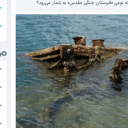
که نوعی «قبرستان جنگی مقدس» به شمار می‌رود؟
●
ا
ع
●
ل
پ
ت
●
د
●
ا
پ
●
ا
ش
●