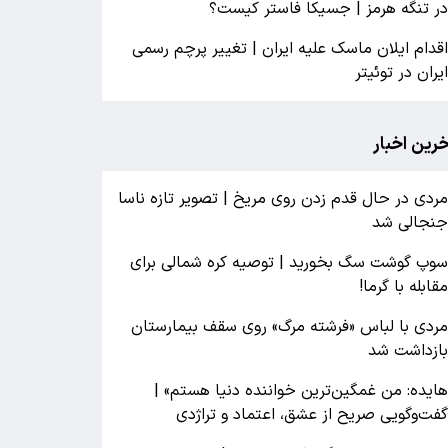
ر تنگه هرمز | جسیکا فاستر کیست؟
قدام ایلان ماسک علیه ایران | تغییر پرچم رسمی
یران در توئیتر
خرین اخبار
ردی در حال قدم زدن روی مریخ | تصویر تازه ناسا
نجالی شد
وپ گوشت سگ بخورید | توصیه کره شمالی برای
قابله با گرما!
ردی با لباس «فرشته مرگ» روی سقف بیمارستان
ازداشت شد
ایده: من غمگین‌ترین خواننده دنیا هستم» |
فت‌وگویی صریح از عشق، اعتماد و تراژدی