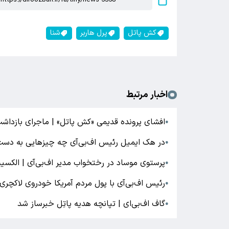
کش پاتل
پرل هاربر
شنا
اخبار مرتبط
افشای پرونده قدیمی «کش پاتل» | ماجرای بازداشت 
●
در هک ایمیل رئیس اف‌بی‌آی چه چیزهایی به دست
●
پرستوی موساد در رختخواب مدیر اف‌بی‌آی | الکس
●
رئیس اف‌بی‌آی با پول مردم آمریکا خودروی لاکچری
●
گاف اف‌بی‌ای | تپانچه هدیه پاتِل خبرساز شد
●