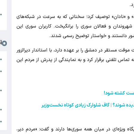
د
د.
ا
●
» و «نادان» توصیف کرد؛ سخنانی که به سرعت در شبکه‌های
ا
هروندان و فعالان سوری را برانگیخت. کاربران سوری این
کشور دانستند و خواستار توضیح رسمی شدند.
آ
موقت مستقر در دمشق را بر عهده دارد، با استاندار دیرالزور
م
تماس تلفنی برقرار کرد و به نمایندگی از پدرش از مردم این
●
ج
●
س
ن
●
است کشته شود!
ز
یده شوند؟ | گاف شلوارک زیادی کوتاه نخست‌وزیر
ج
●
ج
●
گاه ویژه‌ای در میان همه سوری‌ها دارند و گفت: «مردم دیر،