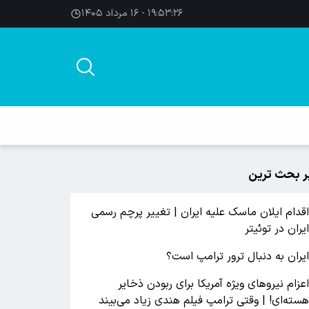
۱۹:۵۳:۲۷ - ۱۶ مرداد ۱۴۰۵
ر بحث ترین
قدام ایلان ماسک علیه ایران | تغییر پرچم رسمی
یران در توئیتر
یران به دنبال ترور ترامپ است؟
عزام نیروهای ویژه آمریکا برای ربودن ذخایر
سته‌ای! | وقتی ترامپ فیلم هندی زیاد می‌بیند