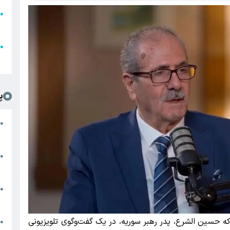
●
ا
ع
●
ل
پ
ت
●
د
●
ا
پ
●
ا
ه حسین الشرع، پدر رهبر سوریه، در یک گفت‌وگوی تلویزیونی
ش
●