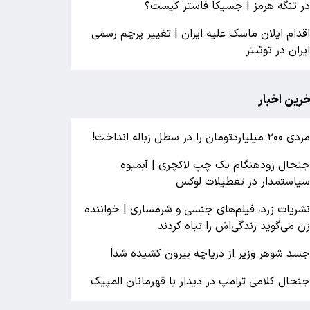
ر تنگه هرمز | جسیکا فاستر کیست؟
قدام ایلان ماسک علیه ایران | تغییر پرچم رسمی
یران در توئیتر
خرین اخبار
ردی ۲۰۰ میلیاردتومان را در سطل زباله انداخت!
نجال زودهنگام یک چپ لاکچری | آبمیوه
یاستمدار در تعطیلات لوکس
شریات زرد، فیلم‌های جنسی و شرمساری | خواننده
ن می‌گوید زندگی‌اش را تباه کردند
سد شوهر وزیر از دریاچه بیرون کشیده شد!
نجال کلامی ترامپ در دیدار با قهرمانان المپیک